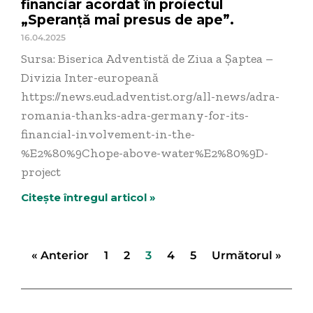
financiar acordat în proiectul
„Speranță mai presus de ape”.
16.04.2025
Sursa: Biserica Adventistă de Ziua a Șaptea –
Divizia Inter-europeană
https://news.eud.adventist.org/all-news/adra-
romania-thanks-adra-germany-for-its-
financial-involvement-in-the-
%E2%80%9Chope-above-water%E2%80%9D-
project
Citește întregul articol »
« Anterior
1
2
3
4
5
Următorul »