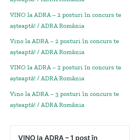
VINO la ADRA – 2 posturi în concurs te
așteaptă! / ADRA România
Vino la ADRA – 2 posturi în concurs te
așteaptă! / ADRA România
VINO la ADRA – 2 posturi în concurs te
așteaptă! / ADRA România
Vino la ADRA – 3 posturi în concurs te
așteaptă! / ADRA România