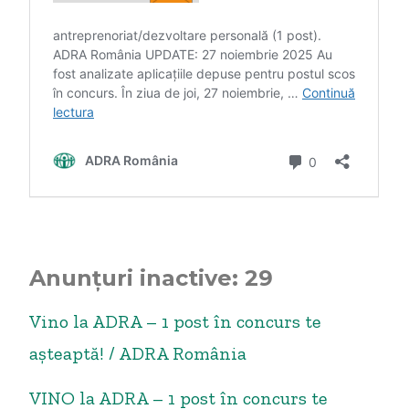
Anunțuri inactive: 29
Vino la ADRA – 1 post în concurs te
așteaptă! / ADRA România
VINO la ADRA – 1 post în concurs te