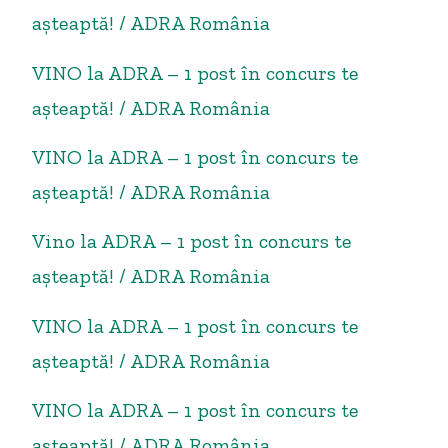
așteaptă! / ADRA România
VINO la ADRA – 1 post în concurs te
așteaptă! / ADRA România
VINO la ADRA – 1 post în concurs te
așteaptă! / ADRA România
Vino la ADRA – 1 post în concurs te
așteaptă! / ADRA România
VINO la ADRA – 1 post în concurs te
așteaptă! / ADRA România
VINO la ADRA – 1 post în concurs te
așteaptă! / ADRA România