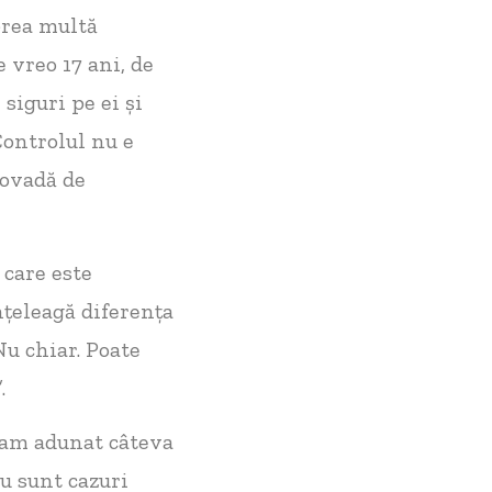
prea multă
e vreo 17 ani, de
iguri pe ei și
Controlul nu e
dovadă de
 care este
nțeleagă diferența
Nu chiar. Poate
”
.
 am adunat câteva
nu sunt cazuri