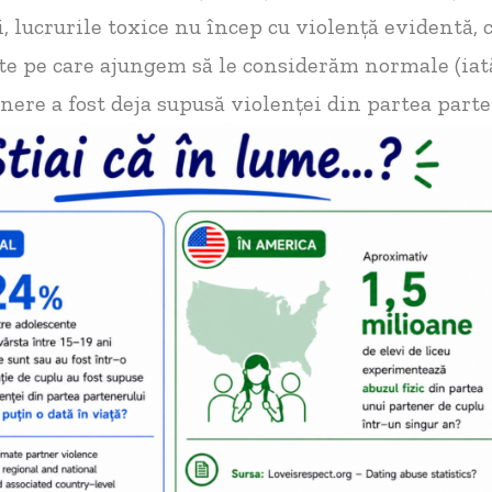
i, lucrurile toxice nu încep cu violență evidentă, 
 pe care ajungem să le considerăm normale (iată
nere a fost deja supusă violenței din partea parte