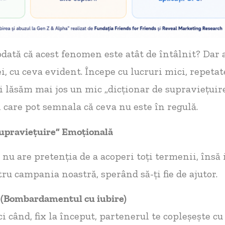
eodată că acest fenomen este atât de întâlnit? Dar
i, cu ceva evident. Începe cu lucruri mici, repetat
ți lăsăm mai jos un mic „dicționar de supraviețuir
i care pot semnala că ceva nu este în regulă.
Supravieț
uire
”
Emo
ț
ional
ă
nu are pretenția de a acoperi toți termenii, însă 
ru campania noastră, sperând să-ți fie de ajutor.
(Bombardamentul cu iubire)
i când, fix la început, partenerul te copleșește cu