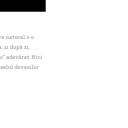
re natural s-o
, zi după zi,
c” adevărat. Nici
uselul dovezilor