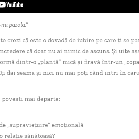
-mi parola.”
e crezi că este o dovadă de iubire pe care ți se pa
încredere că doar nu ai nimic de ascuns. Și uite așa
ormă dintr-o „plantă” mică și firavă într-un „copa
ți dai seama și nici nu mai poți când intri în car
 povesti mai departe:
 de „supraviețuire” emoțională
o relație sănătoasă?