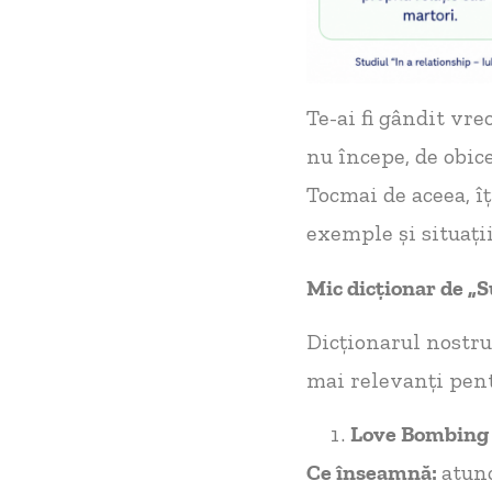
Te-ai fi gândit vr
nu începe, de obice
Tocmai de aceea, î
exemple și situați
Mic dicționar de „
Dicționarul nostru 
mai relevanți pent
Love Bombing 
Ce
înseamnă:
atunc