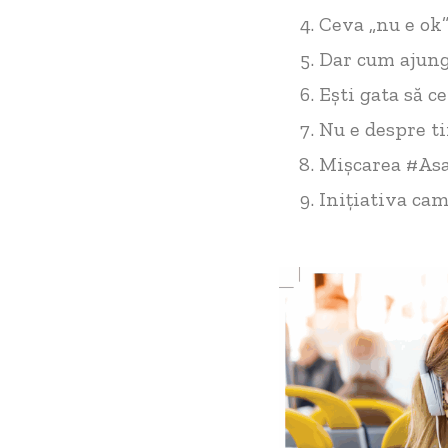
Ceva „nu e ok”
Dar cum ajungi
Ești gata să c
Nu e despre ti
Mișcarea #Asa
Inițiativa cam