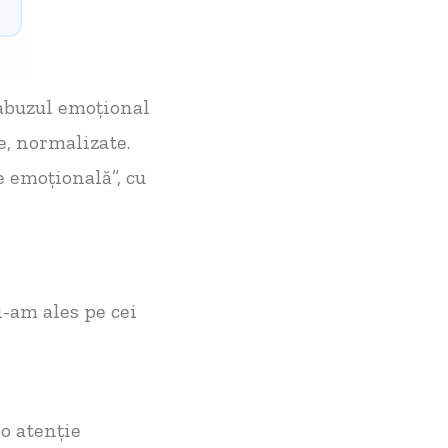
 abuzul emoțional
e, normalizate.
e emoțională”, cu
i-am ales pe cei
 o atenție