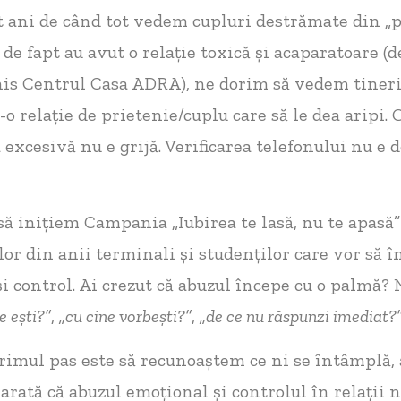
t ani de când tot vedem cupluri destrămate din „
 de fapt au avut o relație toxică și acaparatoare (d
is Centrul Casa ADRA), ne dorim să vedem tineri s
-o relație de prietenie/cuplu care să le dea aripi. 
a excesivă nu e grijă. Verificarea telefonului nu e 
ă inițiem Campania „Iubirea te lasă, nu te apasă”
lor din anii terminali și studenților care vor să î
și control. Ai crezut că abuzul începe cu o palmă? 
e e
ș
ti?
”
,
„cu cine vorbeș
ti?
”
,
„de ce nu răspunzi imediat?
primul pas este să recunoaștem ce ni se întâmplă,
e arată că abuzul emoțional și controlul în relații 