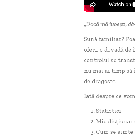
„Dacă mă iubeș
ti, d
ă
Sună familiar? Poat
oferi, o dovadă de 
controlul se transf
nu mai ai timp să î
de dragoste.
Iată despre ce vom
Statistici
Mic dicționar
Cum se simte 