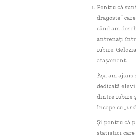
Pentru că sun
dragoste” care
când am desch
antrenați într
iubire. Gelozi
atașament.
Așa am ajuns s
dedicată elevi
dintre iubire 
începe cu
„
und
Și pentru că 
statistici car