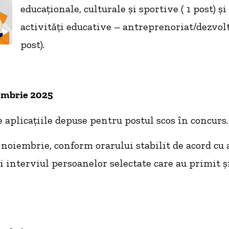
educaționale, culturale și sportive ( 1 post) și
activități educative – antreprenoriat/dezvol
post).
embrie 2025
e aplicațiile depuse pentru postul scos în concurs.
7 noiembrie, conform orarului stabilit de acord cu 
ți interviul persoanelor selectate care au primit ș