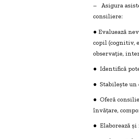
– Asigura asiste
consiliere:
● Evaluează nevoi
copil (cognitiv,
observație, inter
● Identifică pot
● Stabilește un 
● Oferă consilie
învățare, compor
● Elaborează și