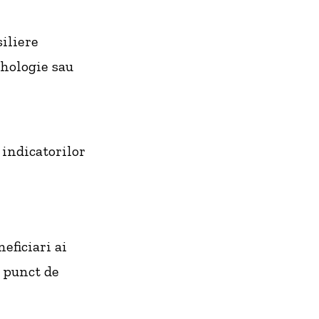
iliere
ihologie sau
 indicatorilor
eficiari ai
n punct de