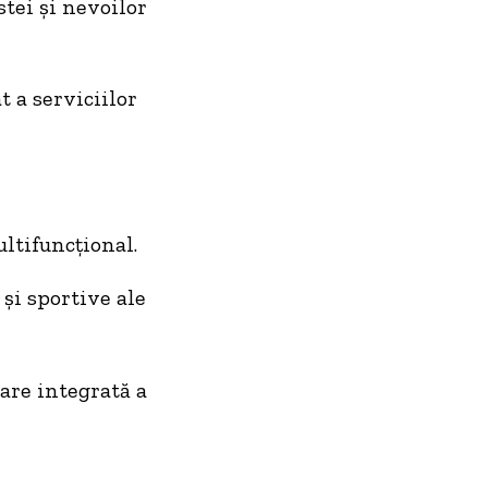
stei și nevoilor
 a serviciilor
ultifuncțional.
și sportive ale
are integrată a