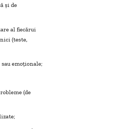
ă și de
are al fiecărui
ici (teste,
e sau emoționale;
probleme (de
izate;