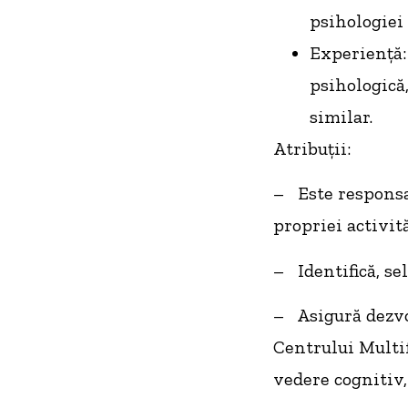
psihologiei 
Experiență:
psihologică,
similar.
Atribuții:
– Este responsab
propriei activită
– Identifică, sel
– Asigură dezvol
Centrului Multif
vedere cognitiv, 