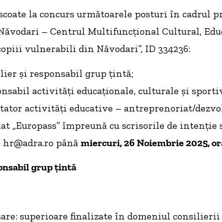
oate la concurs următoarele posturi în cadrul pr
vodari – Centrul Multifuncțional Cultural, Educ
opiii vulnerabili din Năvodari”, ID 334236:
lier și responsabil grup țintă;
nsabil activități educaționale, culturale și sporti
itator activități educative – antreprenoriat/dezvo
at „Europass” împreună cu scrisorile de intenție s
l hr@adra.ro până
miercuri, 26 Noiembrie 2025, or
onsabil grup țintă
are: superioare finalizate în domeniul consilierii 