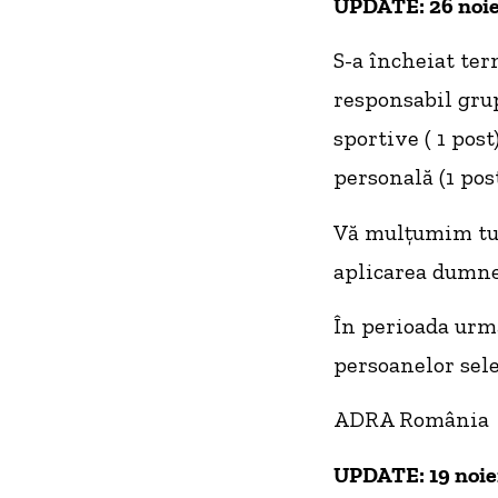
UPDATE: 26 noi
S-a încheiat ter
responsabil grup
sportive ( 1 pos
personală (1 post
Vă mulțumim tut
aplicarea dumne
În perioada urmă
persoanelor sele
ADRA România
UPDATE: 19 noi