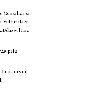
e Consilier și
, culturale și
iat/dezvoltare
nia prin
e la interviu
l.