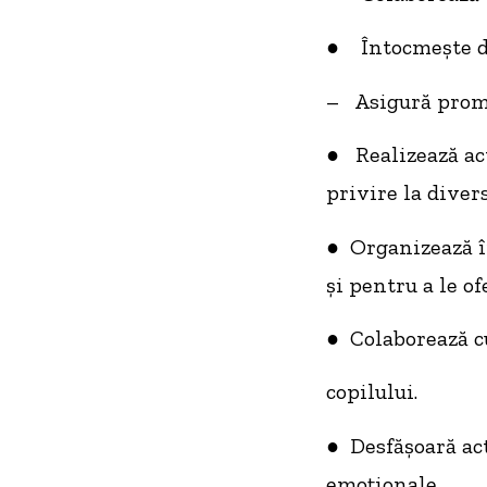
● Întocmește do
– Asigură promo
● Realizează act
privire la divers
● Organizează în
și pentru a le o
● Colaborează cu
copilului.
● Desfășoară ac
emoționale.