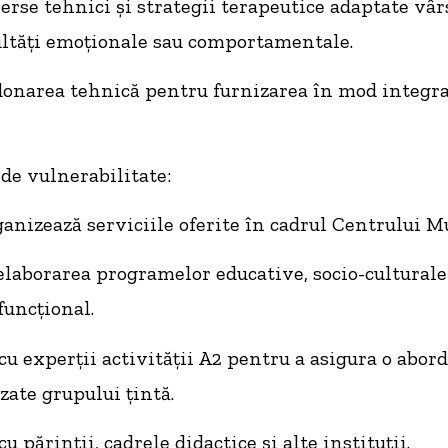
erse tehnici și strategii terapeutice adaptate vâr
cultăți emoționale sau comportamentale.
onarea tehnică pentru furnizarea în mod integrat
e de vulnerabilitate:
rganizează serviciile oferite în cadrul Centrului M
laborarea programelor educative, socio-culturale 
funcțional.
 experții activității A2 pentru a asigura o abord
zate grupului țintă.
 părinții, cadrele didactice și alte instituții.