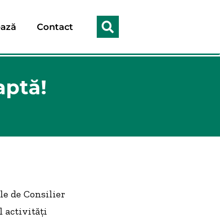
ază
Contact
aptă!
le de Consilier
l activități