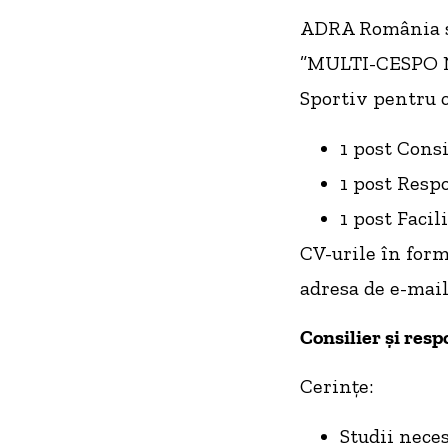
ADRA România sc
”MULTI-CESPO Nă
Sportiv pentru c
1 post Consi
1 post Respo
1 post Facil
CV-urile în form
adresa de e-mai
Consilier și resp
Cerințe:
Studii neces