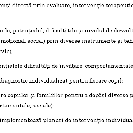
nță directă prin evaluare, intervenție terapeutic
le, potențialul, dificultățile și nivelul de dezvolt
 emoțional, social) prin diverse instrumente și tehn
viu);
ențialele dificultăți de învățare, comportamental
diagnostic individualizat pentru fiecare copil;
re copiilor și familiilor pentru a depăși diverse 
tamentale, sociale);
 implementează planuri de intervenție individual