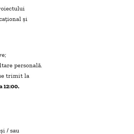
oiectului
ațional și
ve;
ltare personală.
e trimit la
a 12:00.
și / sau