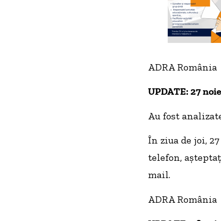
ADRA România
UPDATE: 27 noi
Au fost analizat
În ziua de joi, 2
telefon, aștepta
mail.
ADRA România