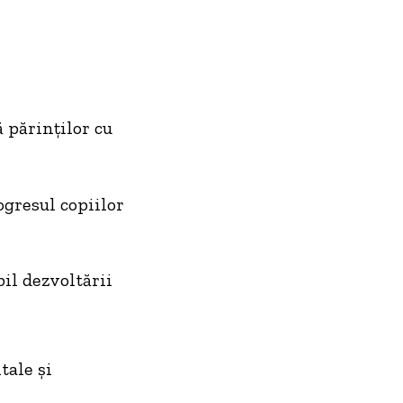
 părinților cu
ogresul copiilor
il dezvoltării
tale și