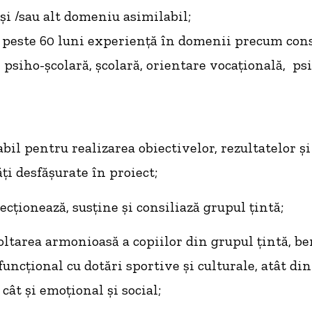
și /sau alt domeniu asimilabil;
 peste 60 luni experiență în domenii precum cons
 psiho-școlară, școlară, orientare vocațională, ps
il pentru realizarea obiectivelor, rezultatelor și
ți desfășurate în proiect;
ecționează, susține și consiliază grupul țintă;
tarea armonioasă a copiilor din grupul țintă, ben
uncțional cu dotări sportive și culturale, atât di
cât și emoțional și social;