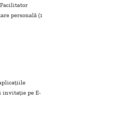
 Facilitator
tare personală (1
aplicațiile
i invitație pe E-