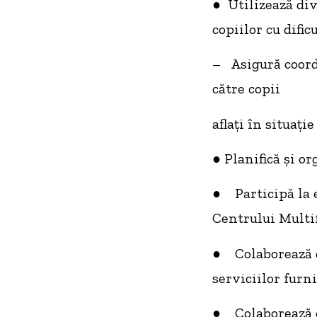
● Utilizează div
copiilor cu difi
– Asigură coord
către copii
aflați în situați
● Planifică și o
● Participă la e
Centrului Multi
● Colaborează cu
serviciilor furni
● Colaborează cu