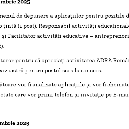
embrie 2025
menul de depunere a aplicațiilor pentru pozițile d
 țintă (1 post), Responsabil activități educaționale
t) și Facilitator activități educative – antreprenor
).
uror pentru că apreciați activitatea ADRA Româ
avoastră pentru postul scos la concurs.
toare vor fi analizate aplicațiile și vor fi chemat
ctate care vor primi telefon și invitație pe E-mai
embrie 2025