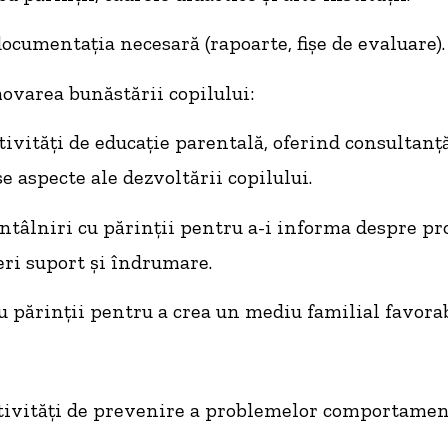
cumentația necesară (rapoarte, fișe de evaluare).
varea bunăstării copilului:
ivități de educație parentală, oferind consultanță
e aspecte ale dezvoltării copilului.
tâlniri cu părinții pentru a-i informa despre pr
feri suport și îndrumare.
 părinții pentru a crea un mediu familial favorab
tivități de prevenire a problemelor comportamen