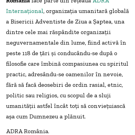
România
face parte din rețeaua
ADRA
Internațional
, organizația umanitară globală
a Bisericii Adventiste de Ziua a Șaptea, una
dintre cele mai răspândite organizații
neguvernamentale din lume, fiind activă în
peste 118 de țări și conducându-se după o
filosofie care îmbină compasiunea cu spiritul
practic, adresându-se oamenilor în nevoie,
fără să facă deosebiri de ordin rasial, etnic,
politic sau religios, cu scopul de a sluji
umanității astfel încât toți să conviețuiască
așa cum Dumnezeu a plănuit.
ADRA România.