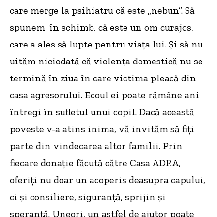
care merge la psihiatru că este „nebun”. Să
spunem, în schimb, că este un om curajos,
care a ales să lupte pentru viața lui. Și să nu
uităm niciodată că violența domestică nu se
termină în ziua în care victima pleacă din
casa agresorului. Ecoul ei poate rămâne ani
întregi în sufletul unui copil. Dacă această
poveste v-a atins inima, vă invităm să fiți
parte din vindecarea altor familii. Prin
fiecare donație făcută către Casa ADRA,
oferiți nu doar un acoperiș deasupra capului,
ci și consiliere, siguranță, sprijin și
speranță. Uneori, un astfel de ajutor poate