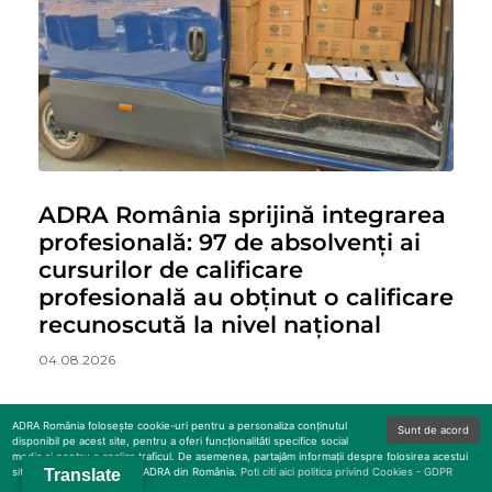
ADRA România sprijină integrarea
profesională: 97 de absolvenți ai
cursurilor de calificare
profesională au obținut o calificare
recunoscută la nivel național
04.08.2026
ADRA România folosește cookie-uri pentru a personaliza conținutul
Sunt de acord
disponibil pe acest site, pentru a oferi funcționalităti specifice social
media și pentru a analiza traficul. De asemenea, partajăm informații despre folosirea acestui
site cu partenerii noștri ai ADRA din România.
Translate
Poti citi aici politica privind Cookies - GDPR