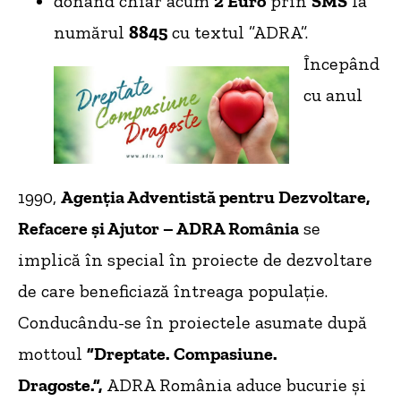
donând chiar acum
2 Euro
prin
SMS
la
numărul
8845
cu textul ”ADRA”.
Începând
cu anul
1990,
Agenţia Adventistă pentru Dezvoltare,
Refacere și Ajutor – ADRA România
se
implică în special în proiecte de dezvoltare
de care beneficiază întreaga populație.
Conducându-se în proiectele asumate după
mottoul
”Dreptate. Compasiune.
Dragoste.”,
ADRA România aduce bucurie și