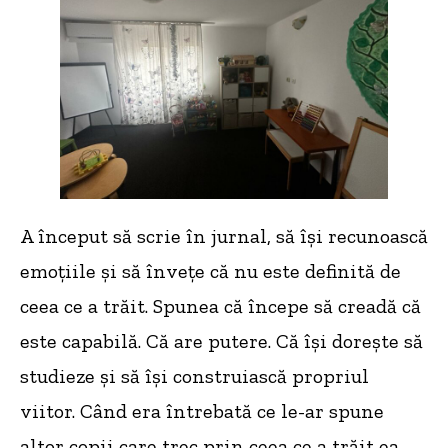
A început să scrie în jurnal, să își recunoască
emoțiile și să învețe că nu este definită de
ceea ce a trăit. Spunea că începe să creadă că
este capabilă. Că are putere. Că își dorește să
studieze și să își construiască propriul
viitor. Când era întrebată ce le-ar spune
altor copii care trec prin ceea ce a trăit ea,