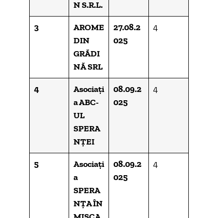
N S.R.L.
3
AROME
27.08.2
4
DIN
025
GRĂDI
NĂ SRL
4
Asociați
08.09.2
4
a ABC-
025
UL
SPERA
NȚEI
5
Asociați
08.09.2
4
a
025
SPERA
NȚA ÎN
MIȘCA