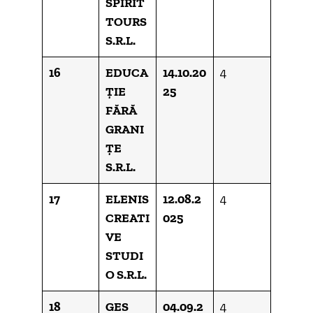
SPIRIT
TOURS
S.R.L.
16
EDUCA
14.10.20
4
ȚIE
25
FĂRĂ
GRANI
ȚE
S.R.L.
17
ELENIS
12.08.2
4
CREATI
025
VE
STUDI
O S.R.L.
18
GES
04.09.2
4