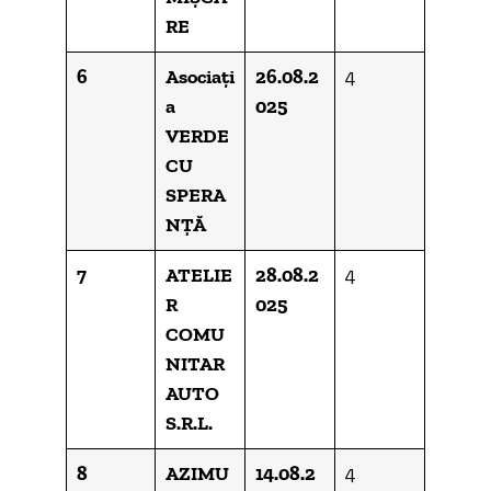
RE
6
Asociați
26.08.2
4
a
025
VERDE
CU
SPERA
NȚĂ
7
ATELIE
28.08.2
4
R
025
COMU
NITAR
AUTO
S.R.L.
8
AZIMU
14.08.2
4