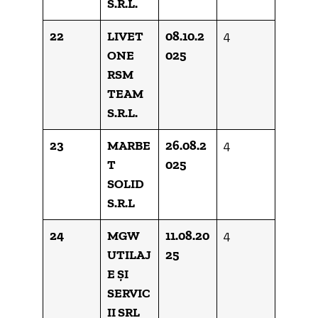
S.R.L.
22
LIVET
08.10.2
4
ONE
025
RSM
TEAM
S.R.L.
23
MARBE
26.08.2
4
T
025
SOLID
S.R.L
24
MGW
11.08.20
4
UTILAJ
25
E ȘI
SERVIC
II SRL