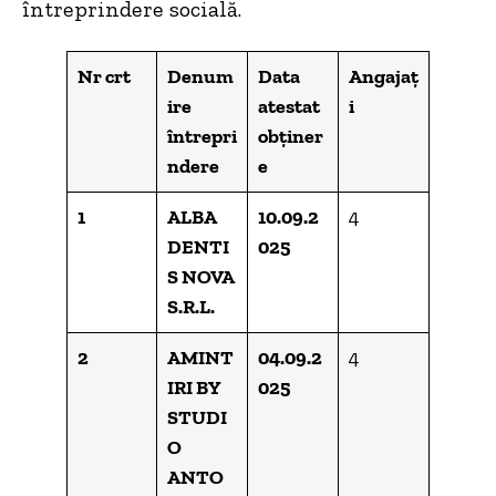
întreprindere socială.
Nr crt
Denum
Data
Angajaț
ire
atestat
i
întrepri
obținer
ndere
e
1
ALBA
10.09.2
4
DENTI
025
S NOVA
S.R.L.
2
AMINT
04.09.2
4
IRI BY
025
STUDI
O
ANTO