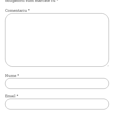
obligatorii sunt marcate cu
*
Comentariu
*
Nume
*
Email
*