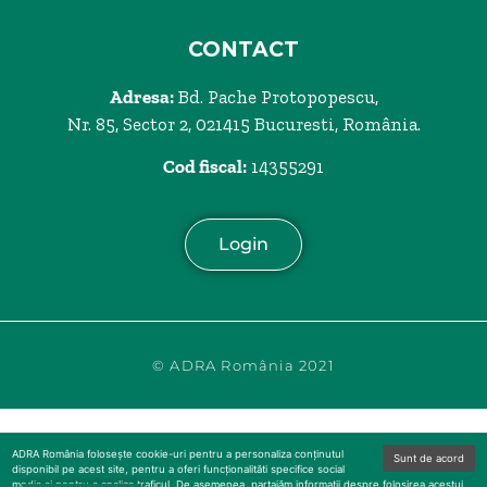
CONTACT
Adresa:
Bd. Pache Protopopescu,
Nr. 85, Sector 2, 021415 Bucuresti, România.
Cod fiscal:
14355291
Login
© ADRA România 2021
ADRA România folosește cookie-uri pentru a personaliza conținutul
Sunt de acord
disponibil pe acest site, pentru a oferi funcționalităti specifice social
media și pentru a analiza traficul. De asemenea, partajăm informații despre folosirea acestui