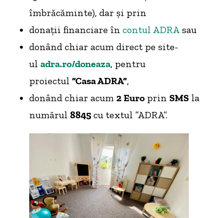
îmbrăcăminte), dar și prin
donații financiare în
contul ADRA
sau
donând chiar acum direct pe site-
ul
adra.ro/doneaza
, pentru
proiectul
”Casa ADRA”
,
donând chiar acum
2 Euro
prin
SMS
la
numărul
8845
cu textul ”ADRA”.