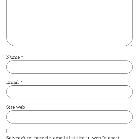
Nume
*
Email
*
Site web
Salvează-mi numele, emailul și site-ul web în acest