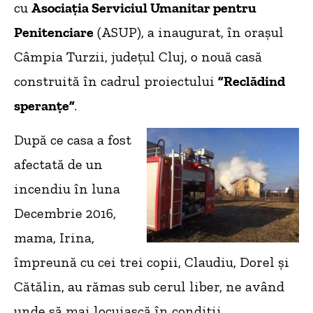
cu
Asociația Serviciul Umanitar pentru
Penitenciare
(ASUP), a inaugurat, în orașul
Câmpia Turzii, județul Cluj, o nouă casă
construită în cadrul proiectului
”Reclădind
speranțe”
.
După ce casa a fost
afectată de un
incendiu în luna
Decembrie 2016,
mama, Irina,
împreună cu cei trei copii, Claudiu, Dorel și
Cătălin, au rămas sub cerul liber, ne având
unde să mai locuiască în condiții