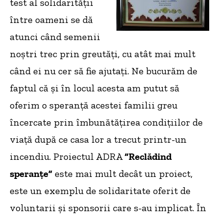
test al solidarității
între oameni se dă
atunci când semenii
noștri trec prin greutăți, cu atât mai mult
când ei nu cer să fie ajutați. Ne bucurăm de
faptul că și în locul acesta am putut să
oferim o speranță acestei familii greu
încercate prin îmbunătățirea condițiilor de
viață după ce casa lor a trecut printr-un
incendiu. Proiectul ADRA
”Reclădind
speranțe”
este mai mult decât un proiect,
este un exemplu de solidaritate oferit de
voluntarii și sponsorii care s-au implicat. În