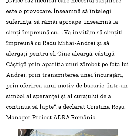
„Orice caz medical care necesită susținere
este o provocare. Înseamnă să înțelegi
suferința, să rămâi aproape, înseamnă „a
simți împreună cu…”. Vă invităm să simțiți
împreună cu Radu Mihai-Andrei și să
alergați pentru el. Cine aleargă, câștigă.
Câștigă prin apariția unui zâmbet pe fața lui
Andrei, prin transmiterea unei încurajări,
prin oferirea unui motiv de bucurie, într-un
simbol al speranței și al curajului de a
continua să lupte”, a declarat Cristina Roșu,
Manager Proiect ADRA România.