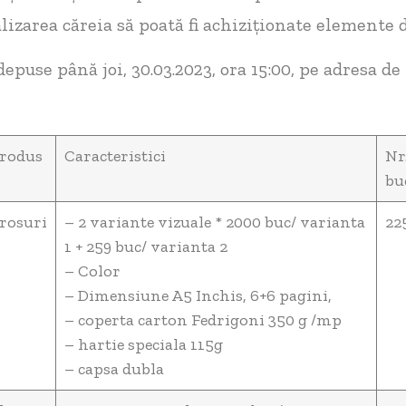
alizarea căreia să poată fi achiziționate elemente d
depuse până joi, 30.03.2023, ora 15:00, pe adresa de
rodus
Caracteristici
Nr
bu
rosuri
– 2 variante vizuale * 2000 buc/ varianta
22
1 + 259 buc/ varianta 2
– Color
– Dimensiune A5 Inchis, 6+6 pagini,
– coperta carton Fedrigoni 350 g /mp
– hartie speciala 115g
– capsa dubla