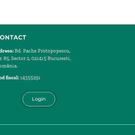
CONTACT
dresa:
Bd. Pache Protopopescu,
r. 85, Sector 2, 021415 Bucuresti,
omânia.
od fiscal:
14355291
Login