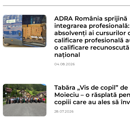
ADRA România sprijină
integrarea profesională:
absolvenți ai cursurilor 
calificare profesională 
o calificare recunoscută 
național
04.08.2026
Tabăra „Vis de copil” de 
Moieciu – o răsplată pe
copiii care au ales să în
28.07.2026