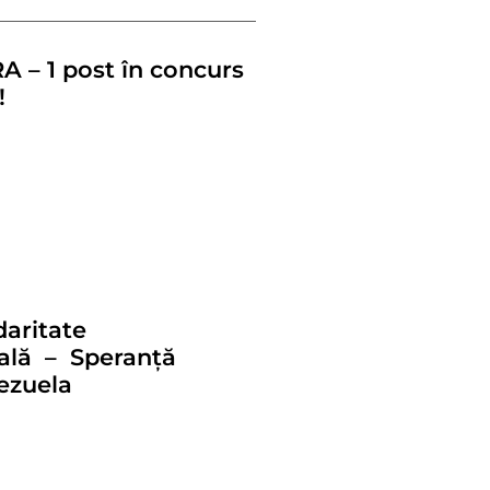
A – 1 post în concurs
!
daritate
nală – Speranță
ezuela