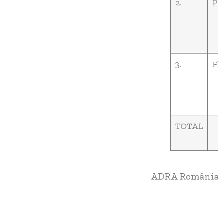
2.
P
3.
F
TOTAL
ADRA Români