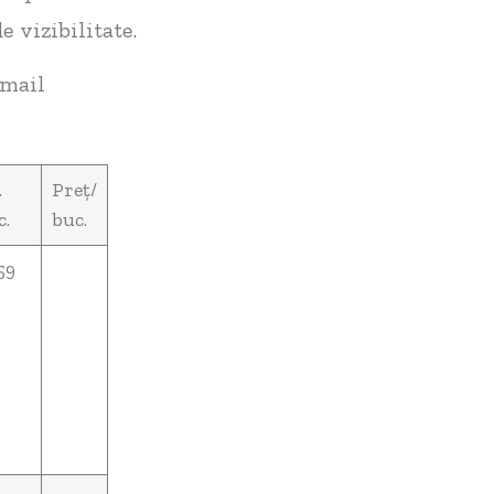
e vizibilitate.
 mail
.
Preț/
c.
buc.
59