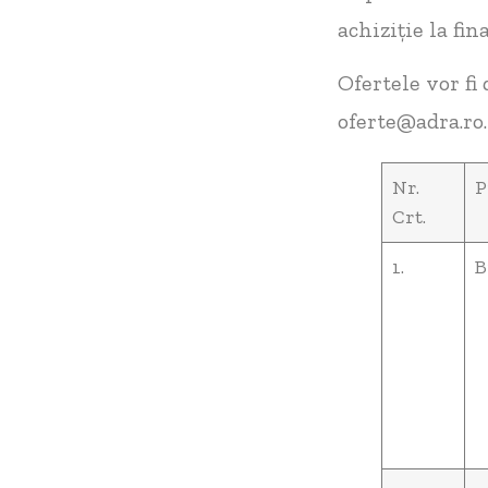
achiziție la fin
Ofertele vor fi 
oferte@adra.ro.
Nr.
P
Crt.
1.
B