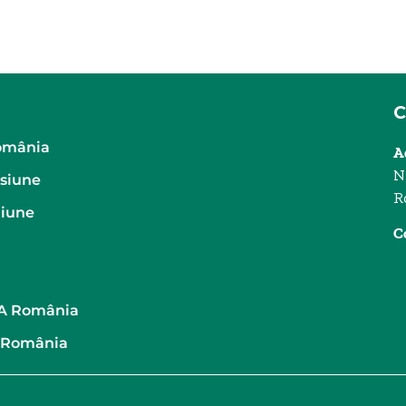
omânia
A
N
isiune
R
ziune
C
RA România
 România