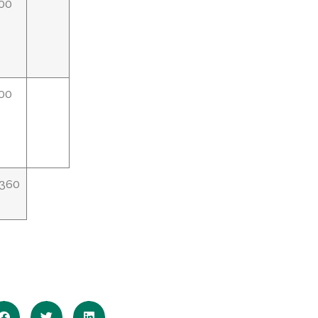
00
00
.360