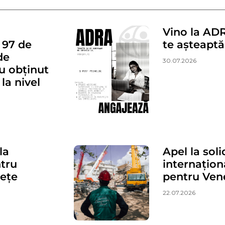
Vino la ADR
 97 de
te așteaptă
de
30.07.2026
au obținut
la nivel
la
Apel la soli
ntru
internațio
vețe
pentru Ven
22.07.2026