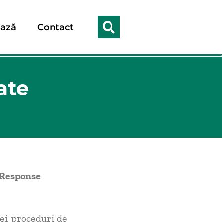
ază
Contact
ate
 Response
ei proceduri de