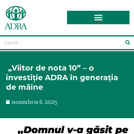
„Viitor de nota 10” – o
investiție ADRA în generația
de mâine
noiembrie 6, 2025
„Domnul v-a găsit pe