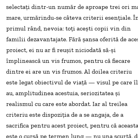
selectați dintr-un număr de aproape trei ori m
mare, urmărindu-se câteva criterii esențiale. Î
primul rând, nevoia: toți acești copii vin din
familii dezavantajate. Fără șansa oferită de ace
proiect, ei nu ar fi reușit niciodată să-și
împlinească un vis frumos, pentru că fiecare
dintre ei are un vis frumos. Al doilea criteriu
este legat obiectivul de viață — visul pe care îl
au, amplitudinea acestuia, seriozitatea și
realismul cu care este abordat. Iar al treilea
criteriu este dispoziția de a se angaja, de a
sacrifica pentru acest proiect, pentru că aceast
este o cursă pe termen lung — nu una scurtă, d