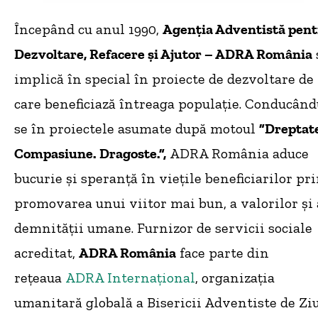
Începând cu anul 1990,
Agenţia Adventistă pen
Dezvoltare, Refacere și Ajutor – ADRA România
implică în special în proiecte de dezvoltare de
care beneficiază întreaga populație. Conducând
se în proiectele asumate după motoul
”Dreptat
Compasiune. Dragoste.”,
ADRA România aduce
bucurie și speranță în viețile beneficiarilor pr
promovarea unui viitor mai bun, a valorilor și 
demnității umane. Furnizor de servicii sociale
acreditat,
ADRA România
face parte din
rețeaua
ADRA Internațional
, organizația
umanitară globală a Bisericii Adventiste de Zi