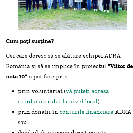
Cum poți susține?
Cei care doresc să se alăture echipei ADRA
România și să se implice în proiectul
“Viitor de
nota 10”
o pot face prin:
prin voluntariat (
vă puteți adresa
coordonatorului la nivel local
),
prin donații în
conturile financiare
ADRA
sau
donând chiar acum direct pe site-