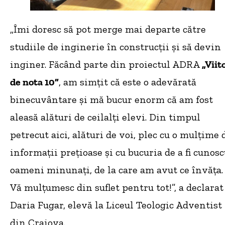
„Îmi doresc să pot merge mai departe către
studiile de inginerie în construcții și să devin
inginer. Făcând parte din proiectul ADRA
„Viit
de nota 10”
, am simțit că este o adevărată
binecuvântare și mă bucur enorm că am fost
aleasă alături de ceilalți elevi. Din timpul
petrecut aici, alături de voi, plec cu o mulțime 
informații prețioase și cu bucuria de a fi cunosc
oameni minunați, de la care am avut ce învăța.
Vă mulțumesc din suflet pentru tot!”, a declarat
Daria Fugar, elevă la Liceul Teologic Adventist
din Craiova.