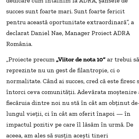
dedicare cum întâlnim la ADRA, șansele de
succes sunt foarte mari. Sunt foarte fericit
pentru această oportunitate extraordinară”, a
declarat Daniel Nae, Manager Proiect ADRA
România.
„Proiecte precum
„Viitor de nota 10”
ar trebui s
reprezinte nu un gest de filantropie, ci o
normalitate. Când ai succes, cred că este firesc 
întorci ceva comunității. Adevărata moștenire 
fiecăruia dintre noi nu stă în cât am obținut de
lungul vieții, ci în cât am oferit înapoi — în
impactul pozitiv pe care îl lăsăm în urmă. De
aceea, am ales să susțin acești tineri