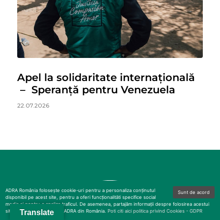
Apel la solidaritate internațională
– Speranță pentru Venezuela
22.07.2026
ADRA România folosește cookie-uri pentru a personaliza conținutul
Sunt de acord
disponibil pe acest site, pentru a oferi funcționalităti specifice social
media și pentru a analiza traficul. De asemenea, partajăm informații despre folosirea acestui
site cu partenerii noștri ai ADRA din România.
Translate
Poti citi aici politica privind Cookies - GDPR