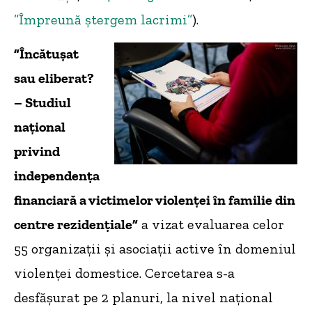
”Împreună ștergem lacrimi”
).
”Încătușat
sau eliberat?
– Studiul
național
privind
independența
financiară a victimelor violenței în familie din
centre rezidențiale”
a vizat evaluarea celor
55 organizații și asociații active în domeniul
violenței domestice. Cercetarea s-a
desfășurat pe 2 planuri, la nivel național