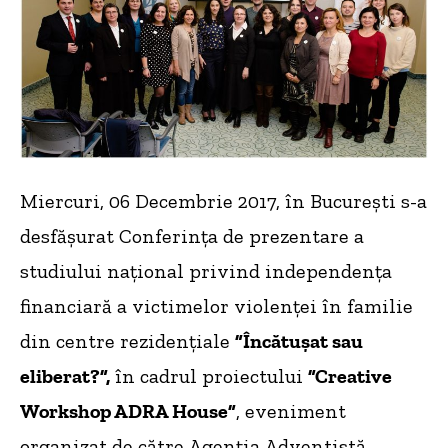
Miercuri, 06 Decembrie 2017, în București s-a
desfășurat Conferința de prezentare a
studiului național privind independența
financiară a victimelor violenței în familie
din centre rezidențiale
”Încătușat sau
eliberat?”
,
în cadrul proiectului
”Creative
Workshop ADRA House”
, eveniment
organizat de către Agenția Adventistă