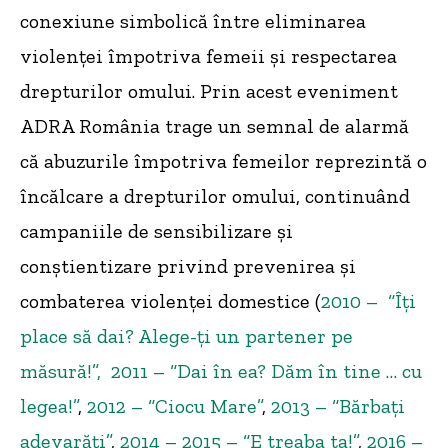
conexiune simbolică între eliminarea
violenței împotriva femeii și respectarea
drepturilor omului. Prin acest eveniment
ADRA România trage un semnal de alarmă
că abuzurile împotriva femeilor reprezintă o
încălcare a drepturilor omului, continuând
campaniile de sensibilizare și
conștientizare privind prevenirea și
combaterea violenței domestice (
2010 – “Îți
place să dai? Alege-ți un partener pe
măsură!”,
2011 – “Dai în ea? Dăm în tine … cu
legea!”
,
2012 – “Ciocu Mare”
,
2013 – “Bărbați
adevarăți”
,
2014 – 2015 – “E treaba ta!”
,
2016 –