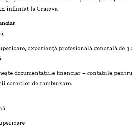
n înfiinţat la Craiova.
anciar
ă;
superioare, experienţă profesională generală de 3 
i;
meşte documentaţiile financiar – contabile pentru
ii cererilor de rambursare.
ună
superioare