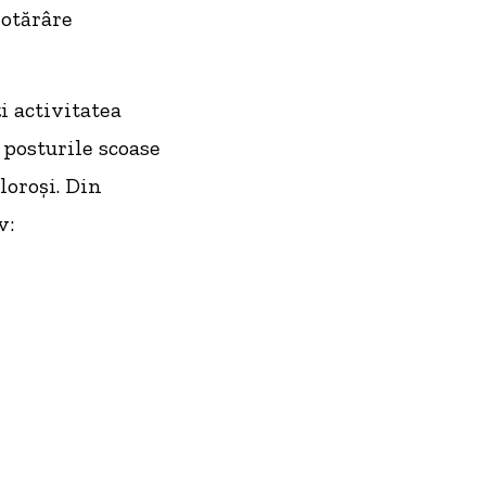
hotărâre
i activitatea
posturile scoase
loroși. Din
v: