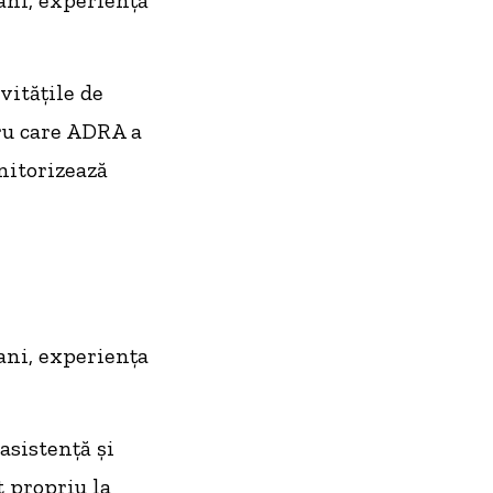
vităţile de
tru care ADRA a
nitorizează
ani, experienţa
 asistenţă şi
t propriu la