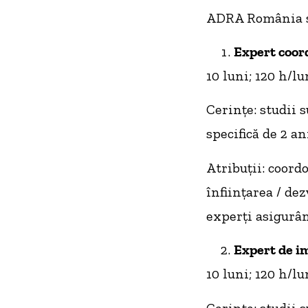
ADRA România sc
Expert coor
10 luni; 120 h/lu
Cerinţe: studii 
specifică de 2 an
Atribuţii: coord
înfiinţarea / de
experţi asigurân
Expert de 
10 luni; 120 h/lu
Cerinţe: studii 