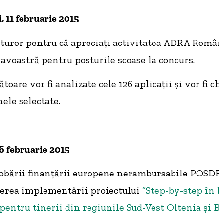
, 11 februarie 2015
uror pentru că apreciați activitatea ADRA Româ
avoastră pentru posturile scoase la concurs.
oare vor fi analizate cele 126 aplicații și vor fi 
ele selectate.
06 februarie 2015
robării finanțării europene nerambursabile POS
erea implementării proiectului
”Step-by-step în 
entru tinerii din regiunile Sud-Vest Oltenia și B