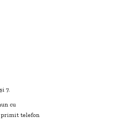
i 7.
mun cu
 primit telefon