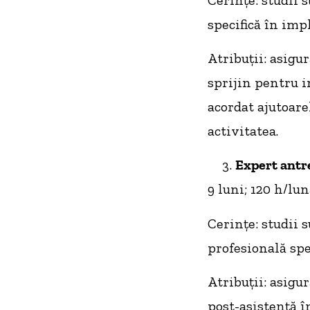
specifică în imp
Atribuţii: asigu
sprijin pentru i
acordat ajutoare
activitatea.
Expert antr
9 luni; 120 h/lun
Cerinţe: studii 
profesională spec
Atribuţii: asigur
post-asistenţă în