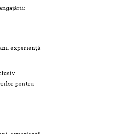
ngajării:
ani, experienţă
clusiv
erilor pentru
ani, experienţă