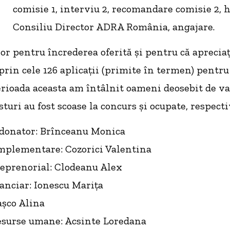
comisie 1, interviu 2, recomandare comisie 2, 
Consiliu Director ADRA România, angajare.
 pentru încrederea oferită și pentru că apreciaț
in cele 126 aplicații (primite în termen) pentru 
erioada aceasta am întâlnit oameni deosebit de va
turi au fost scoase la concurs și ocupate, respecti
donator: Brînceanu Monica
mplementare: Cozorici Valentina
eprenorial: Clodeanu Alex
nanciar: Ionescu Marița
aşco Alina
esurse umane: Acsinte Loredana