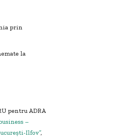
nia prin
chemate la
DRU pentru ADRA
business –
ucurești-Ilfov”
,