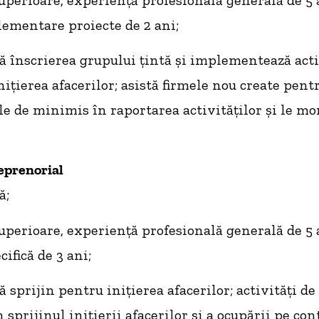
lementare proiecte de 2 ani;
ră înscrierea grupului ţintă şi implementează acti
niţierea afacerilor; asistă firmele nou create pen
le de minimis în raportarea activităţilor şi le mo
eprenorial
ă;
superioare, experienţă profesională generală de 5 
ifică de 3 ani;
ă sprijin pentru iniţierea afacerilor; activităţi de
 sprijinul iniţierii afacerilor şi a ocupării pe con