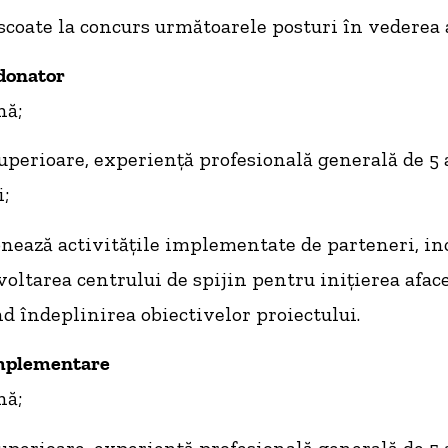
oate la concurs următoarele posturi în vederea a
donator
nă;
superioare, experienţă profesională generală de 5 
i;
onează activităţile implementate de parteneri, in
zvoltarea centrului de spijin pentru iniţierea afac
d îndeplinirea obiectivelor proiectului.
implementare
nă;
superioare, experienţă profesională generală de 5 