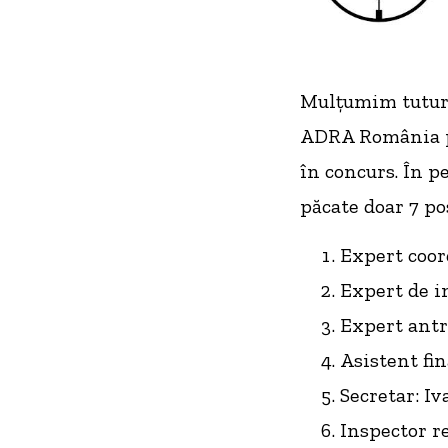
Mulțumim tuturor
ADRA România pr
în concurs. În p
păcate doar 7 pos
Expert coor
Expert de i
Expert antr
Asistent fi
Secretar: Iv
Inspector r