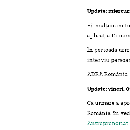
Update: miercuri
Vă mulțumim tut
aplicația Dumne
În perioada următ
interviu persoan
ADRA România
Update: vineri, 
Ca urmare a ap
România, în ved
Antreprenoriat p