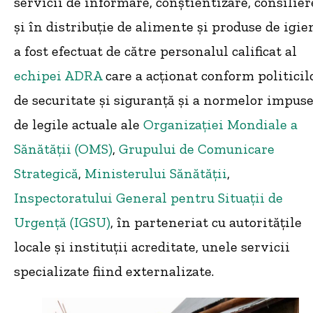
servicii de informare, conștientizare, consilier
și în distribuție de alimente și produse de igie
a fost efectuat de către personalul calificat al
echipei ADRA
care a acționat conform politicil
de securitate și siguranță și a normelor impus
de legile actuale ale
Organizației Mondiale a
Sănătății (OMS)
,
Grupului de Comunicare
Strategică
,
Ministerului Sănătății
,
Inspectoratului General pentru Situații de
Urgență (IGSU)
, în parteneriat cu autoritățile
locale și instituții acreditate, unele servicii
specializate fiind externalizate.