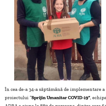
În cea de-a 34-a săptămână de implementare a
proiectului ”
Sprijin Umanitar COVID-19”
, echip
ADRA a ajuns la 887 de persoane, dintre care 6